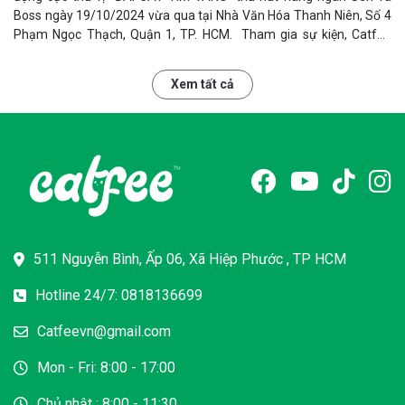
Boss ngày 19/10/2024 vừa qua tại Nhà Văn Hóa Thanh Niên, Số 4
Phạm Ngọc Thạch, Quận 1, TP. HCM. Tham gia sự kiện, Catfee
mang tới một chậu cát khổng lồ với đầy "kho báu". Chỉ cần mua 1
hộp cát Catfee, Sen sẽ nhận ngay 1 vé tham gia cuộc thi đào vàng
Xem tất cả
với cô hội nhận charm mèo Vàng 24k tổng trị giá 1.000.000 VND!
511 Nguyễn Bình, Ấp 06, Xã Hiệp Phước , TP HCM
Hotline 24/7: 0818136699
Catfeevn@gmail.com
Mon - Fri: 8:00 - 17:00
Chủ nhật : 8:00 - 11:30