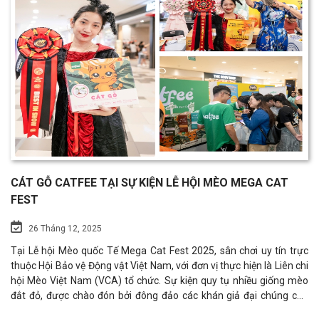
CÁT GỖ CATFEE TẠI SỰ KIỆN LỄ HỘI MÈO MEGA CAT
FEST
26 Tháng 12, 2025
Tại Lễ hội Mèo quốc Tế Mega Cat Fest 2025, sân chơi uy tín trực
thuộc Hội Bảo vệ Động vật Việt Nam, với đơn vị thực hiện là Liên chi
hội Mèo Việt Nam (VCA) tổ chức. Sự kiện quy tụ nhiều giống mèo
đắt đỏ, được chào đón bởi đông đảo các khán giả đại chúng cho
thấy mức độ đầu tư rõ rệt của cộng đồng yêu mèo Việt. Những chú