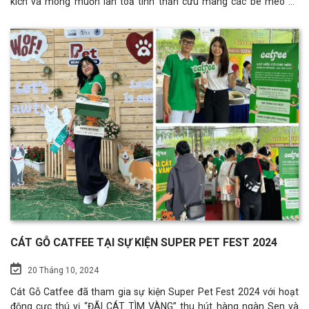
kích và mong muốn lan toả tinh thần cưu mang các bé mèo cơ
nhỡ. Catfee hiểu rằng việc chăm sóc mèo tại các trạm cứu hộ có
rất nhiều khó khăn và gánh nặng kinh tế cho các cô chú, anh chị
chủ trạm. Catfee mong muốn chia sẻ một phần gánh nặng này
thông qua việc hỗ trợ cát vệ sinh cho các trạm cứu hộ và cho các
bé mèo môi trường sống sạch sẽ, thơm tho. Catfee đã cam kết tài
trợ miễn phí một năm sử dụng cát gỗ hữu cơ Catfee cho Meow
House - Nay là W
CÁT GỖ CATFEE TẠI SỰ KIỆN SUPER PET FEST 2024
20 Tháng 10, 2024
Cát Gỗ Catfee đã tham gia sự kiện Super Pet Fest 2024 với hoạt
động cực thú vị “ĐÃI CÁT TÌM VÀNG” thu hút hàng ngàn Sen và