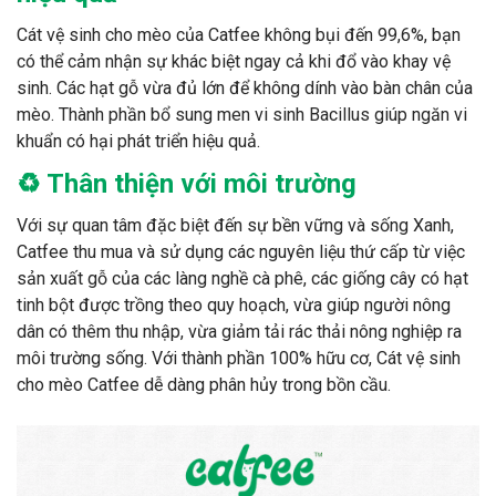
Cát vệ sinh cho mèo của Catfee không bụi đến 99,6%, bạn
có thể cảm nhận sự khác biệt ngay cả khi đổ vào khay vệ
sinh. Các hạt gỗ vừa đủ lớn để không dính vào bàn chân của
mèo. Thành phần bổ sung men vi sinh Bacillus giúp ngăn vi
khuẩn có hại phát triển hiệu quả.
♻️ Thân thiện với môi trường
Với sự quan tâm đặc biệt đến sự bền vững và sống Xanh,
Catfee thu mua và sử dụng các nguyên liệu thứ cấp từ việc
sản xuất gỗ của các làng nghề cà phê, các giống cây có hạt
tinh bột được trồng theo quy hoạch, vừa giúp người nông
dân có thêm thu nhập, vừa giảm tải rác thải nông nghiệp ra
môi trường sống. Với thành phần 100% hữu cơ, Cát vệ sinh
cho mèo Catfee dễ dàng phân hủy trong bồn cầu.