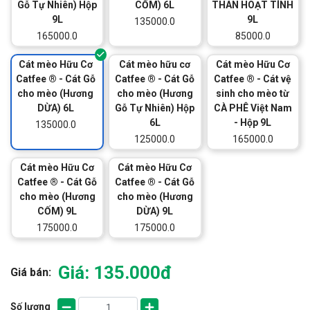
Gỗ Tự Nhiên) Hộp
CỐM) 6L
THAN HOẠT TÍNH
9L
9L
135000.0
165000.0
85000.0
Cát mèo Hữu Cơ
Cát mèo hữu cơ
Cát mèo Hữu Cơ
Catfee ® - Cát Gỗ
Catfee ® - Cát Gỗ
Catfee ® - Cát vệ
cho mèo (Hương
cho mèo (Hương
sinh cho mèo từ
DỪA) 6L
Gỗ Tự Nhiên) Hộp
CÀ PHÊ Việt Nam
6L
- Hộp 9L
135000.0
125000.0
165000.0
Cát mèo Hữu Cơ
Cát mèo Hữu Cơ
Catfee ® - Cát Gỗ
Catfee ® - Cát Gỗ
cho mèo (Hương
cho mèo (Hương
CỐM) 9L
DỪA) 9L
175000.0
175000.0
Giá: 135.000đ
Giá bán:
Số lượng