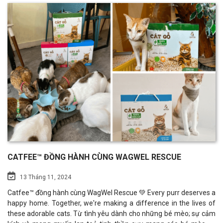
mèo tham dự đều được chuẩn bị kỹ lưỡng trước khi bước vào vòng
chấm theo tiêu chuẩn quốc tế. Cát Gỗ Catfee hân hạnh là nhà tài
trợ đồng của Sự kiện. Với mong muốn giới thiệu đến đông đảo
người nuôi mèo các sản phẩm cát mèo hữu cơ chất lượng, an toàn
cho mèo và chủ nuôi. Gian hàng Cát gỗ Catfee đã nhận được sự
ủng hộ nhiệt tình của khách thăm quan Lễ hội.
CATFEE™ ĐỒNG HÀNH CÙNG WAGWEL RESCUE
13 Tháng 11, 2024
Catfee™ đồng hành cùng WagWel Rescue 💚 Every purr deserves a
happy home. Together, we're making a difference in the lives of
these adorable cats. Từ tình yêu dành cho những bé mèo; sự cảm