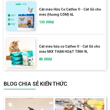
Cát mèo Hữu Cơ Catfee ® - Cát Gỗ cho
mèo (Hương CỐM) 6L
135.000đ
Cát mèo hữu cơ Catfee ® - Cát Gỗ cho
mèo MIX THAN HOẠT TÍNH 9L
85.000đ
BLOG CHIA SẺ KIẾN THỨC