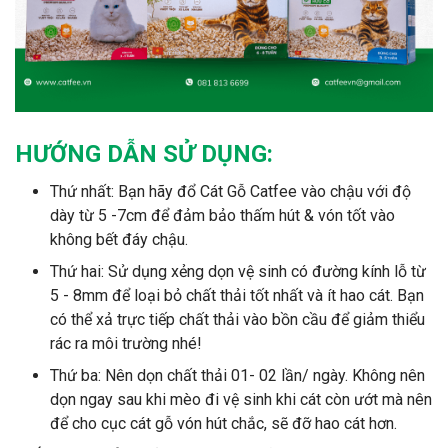
HƯỚNG DẪN SỬ DỤNG:
Thứ nhất: Bạn hãy đổ Cát Gỗ Catfee vào chậu với độ
dày từ 5 -7cm để đảm bảo thấm hút & vón tốt vào
không bết đáy chậu.
Thứ hai: Sử dụng xẻng dọn vệ sinh có đường kính lỗ từ
5 - 8mm để loại bỏ chất thải tốt nhất và ít hao cát. Bạn
có thể xả trực tiếp chất thải vào bồn cầu để giảm thiểu
rác ra môi trường nhé!
Thứ ba: Nên dọn chất thải 01- 02 lần/ ngày. Không nên
dọn ngay sau khi mèo đi vệ sinh khi cát còn ướt mà nên
để cho cục cát gỗ vón hút chắc, sẽ đỡ hao cát hơn.