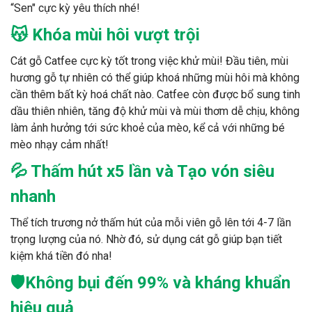
“Sen" cực kỳ yêu thích nhé!
😽 Khóa mùi hôi vượt trội
Cát gỗ Catfee cực kỳ tốt trong việc khử mùi! Đầu tiên, mùi
hương gỗ tự nhiên có thể giúp khoá những mùi hôi mà không
cần thêm bất kỳ hoá chất nào. Catfee còn được bổ sung tinh
dầu thiên nhiên, tăng độ khử mùi và mùi thơm dễ chịu, không
làm ảnh hưởng tới sức khoẻ của mèo, kể cả với những bé
mèo nhạy cảm nhất!
💦 Thấm hút x5 lần và Tạo vón siêu
nhanh
Thể tích trương nở thấm hút của mỗi viên gỗ lên tới 4-7 lần
trọng lượng của nó. Nhờ đó, sử dụng cát gỗ giúp bạn tiết
kiệm khá tiền đó nha!
🛡Không bụi đến 99% và kháng khuẩn
hiệu quả