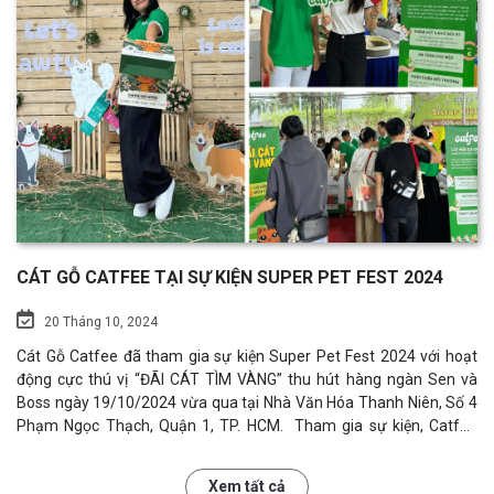
bé mèo môi trường sống sạch sẽ, thơm tho. Catfee đã cam kết tài
trợ miễn phí một năm sử dụng cát gỗ hữu cơ Catfee cho Meow
House - Nay là W
CÁT GỖ CATFEE TẠI SỰ KIỆN SUPER PET FEST 2024
20 Tháng 10, 2024
Cát Gỗ Catfee đã tham gia sự kiện Super Pet Fest 2024 với hoạt
động cực thú vị “ĐÃI CÁT TÌM VÀNG” thu hút hàng ngàn Sen và
Boss ngày 19/10/2024 vừa qua tại Nhà Văn Hóa Thanh Niên, Số 4
Phạm Ngọc Thạch, Quận 1, TP. HCM. Tham gia sự kiện, Catfee
mang tới một chậu cát khổng lồ với đầy "kho báu". Chỉ cần mua 1
hộp cát Catfee, Sen sẽ nhận ngay 1 vé tham gia cuộc thi đào vàng
Xem tất cả