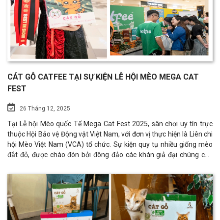
CÁT GỖ CATFEE TẠI SỰ KIỆN LỄ HỘI MÈO MEGA CAT
FEST
26 Tháng 12, 2025
Tại Lễ hội Mèo quốc Tế Mega Cat Fest 2025, sân chơi uy tín trực
thuộc Hội Bảo vệ Động vật Việt Nam, với đơn vị thực hiện là Liên chi
hội Mèo Việt Nam (VCA) tổ chức. Sự kiện quy tụ nhiều giống mèo
đắt đỏ, được chào đón bởi đông đảo các khán giả đại chúng cho
thấy mức độ đầu tư rõ rệt của cộng đồng yêu mèo Việt. Những chú
mèo tham dự đều được chuẩn bị kỹ lưỡng trước khi bước vào vòng
chấm theo tiêu chuẩn quốc tế. Cát Gỗ Catfee hân hạnh là nhà tài
trợ đồng của Sự kiện. Với mong muốn giới thiệu đến đông đảo
người nuôi mèo các sản phẩm cát mèo hữu cơ chất lượng, an toàn
cho mèo và chủ nuôi. Gian hàng Cát gỗ Catfee đã nhận được sự