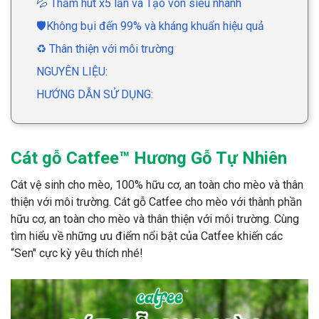
💦 Thấm hút x5 lần và Tạo vón siêu nhanh
🛡Không bụi đến 99% và kháng khuẩn hiệu quả
♻️ Thân thiện với môi trường
NGUYÊN LIỆU:
HƯỚNG DẪN SỬ DỤNG:
Cát gỗ Catfee™ Hương Gỗ Tự Nhiên
Cát vệ sinh cho mèo, 100% hữu cơ, an toàn cho mèo và thân
thiện với môi trường. Cát gỗ Catfee cho mèo với thành phần
hữu cơ, an toàn cho mèo và thân thiện với môi trường. Cùng
tìm hiểu về những ưu điểm nổi bật của Catfee khiến các
“Sen" cực kỳ yêu thích nhé!