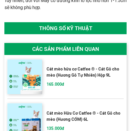
Tuy nhiên, đối với Máy có đường kính lỗ lọc nhỏ hơn 1-1.5cm
sẽ không phù hợp.
THÔNG SỐ KỸ THUẬT
CÁC SẢN PHẨM LIÊN QUAN
Cát mèo hữu cơ Catfee ® - Cát Gỗ cho
mèo (Hương Gỗ Tự Nhiên) Hộp 9L
165.000đ
Cát mèo Hữu Cơ Catfee ® - Cát Gỗ cho
mèo (Hương CỐM) 6L
135.000đ