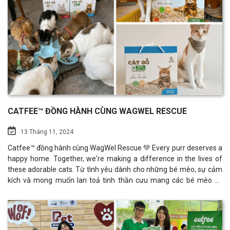
ủng hộ nhiệt tình của khách thăm quan Lễ hội.
CATFEE™ ĐỒNG HÀNH CÙNG WAGWEL RESCUE
13 Tháng 11, 2024
Catfee™ đồng hành cùng WagWel Rescue 💚 Every purr deserves a
happy home. Together, we're making a difference in the lives of
these adorable cats. Từ tình yêu dành cho những bé mèo; sự cảm
kích và mong muốn lan toả tinh thần cưu mang các bé mèo cơ
nhỡ. Catfee hiểu rằng việc chăm sóc mèo tại các trạm cứu hộ có
rất nhiều khó khăn và gánh nặng kinh tế cho các cô chú, anh chị
chủ trạm. Catfee mong muốn chia sẻ một phần gánh nặng này
thông qua việc hỗ trợ cát vệ sinh cho các trạm cứu hộ và cho các