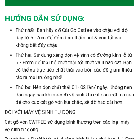
HƯỚNG DẪN SỬ DỤNG:
Thứ nhất: Bạn hãy đổ Cát Gỗ Catfee vào chậu với độ
dày từ 5 -7cm để đảm bảo thấm hút & vón tốt vào
không bết đáy chậu.
Thứ hai: Sử dụng xẻng dọn vệ sinh có đường kính lỗ từ
5 - 8mm để loại bỏ chất thải tốt nhất và ít hao cát. Bạn
có thể xả trực tiếp chất thải vào bồn cầu để giảm thiểu
rác ra môi trường nhé!
Thứ ba: Nên dọn chất thải 01- 02 lần/ ngày. Không nên
dọn ngay sau khi mèo đi vệ sinh khi cát còn ướt mà nên
để cho cục cát gỗ vón hút chắc, sẽ đỡ hao cát hơn.
ĐỐI VỚI MÁY VỆ SINH TỰ ĐỘNG
Cát gỗ vón CATFEE sử dụng bình thường trên các loại máy
vệ sinh tự động.