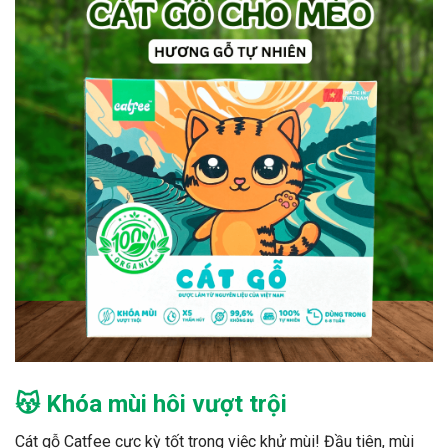
😽 Khóa mùi hôi vượt trội
Cát gỗ Catfee cực kỳ tốt trong việc khử mùi! Đầu tiên, mùi