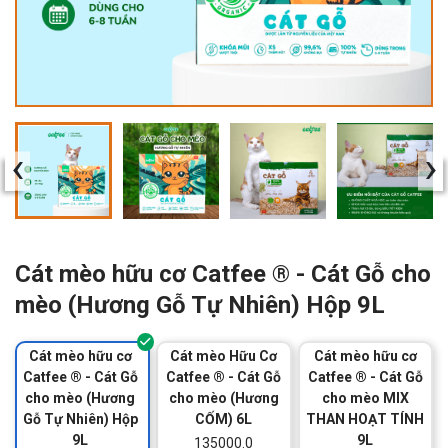
‹
›
Cát mèo hữu cơ Catfee ® - Cát Gỗ cho
mèo (Hương Gỗ Tự Nhiên) Hộp 9L
Cát mèo hữu cơ
Cát mèo Hữu Cơ
Cát mèo hữu cơ
Catfee ® - Cát Gỗ
Catfee ® - Cát Gỗ
Catfee ® - Cát Gỗ
cho mèo (Hương
cho mèo (Hương
cho mèo MIX
Gỗ Tự Nhiên) Hộp
CỐM) 6L
THAN HOẠT TÍNH
9L
9L
135000.0