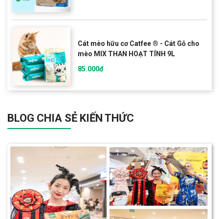
Cát mèo hữu cơ Catfee ® - Cát Gỗ cho
mèo MIX THAN HOẠT TÍNH 9L
85.000đ
BLOG CHIA SẺ KIẾN THỨC