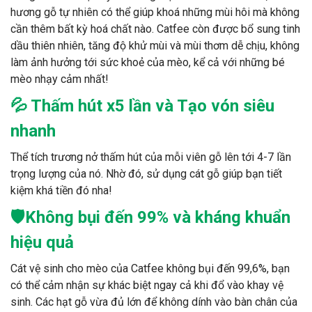
hương gỗ tự nhiên có thể giúp khoá những mùi hôi mà không
cần thêm bất kỳ hoá chất nào. Catfee còn được bổ sung tinh
dầu thiên nhiên, tăng độ khử mùi và mùi thơm dễ chịu, không
làm ảnh hưởng tới sức khoẻ của mèo, kể cả với những bé
mèo nhạy cảm nhất!
💦 Thấm hút x5 lần và Tạo vón siêu
nhanh
Thể tích trương nở thấm hút của mỗi viên gỗ lên tới 4-7 lần
trọng lượng của nó. Nhờ đó, sử dụng cát gỗ giúp bạn tiết
kiệm khá tiền đó nha!
🛡Không bụi đến 99% và kháng khuẩn
hiệu quả
Cát vệ sinh cho mèo của Catfee không bụi đến 99,6%, bạn
có thể cảm nhận sự khác biệt ngay cả khi đổ vào khay vệ
sinh. Các hạt gỗ vừa đủ lớn để không dính vào bàn chân của